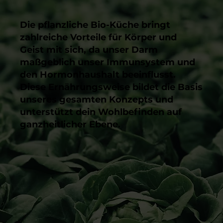
Die pflanzliche Bio-Küche bringt
zahlreiche Vorteile für Körper und
Geist mit sich, da unser Darm
maßgeblich unser Immunsystem und
den Hormonhaushalt beeinflusst.
Diese Ernährungsweise bildet die Basis
unseres gesamten Konzepts und
unterstützt dein Wohlbefinden auf
ganzheitlicher Ebene.