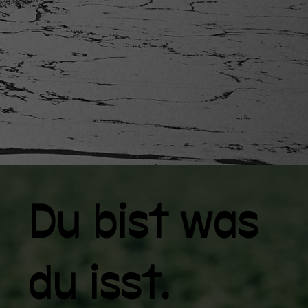
Du bist was
du isst.